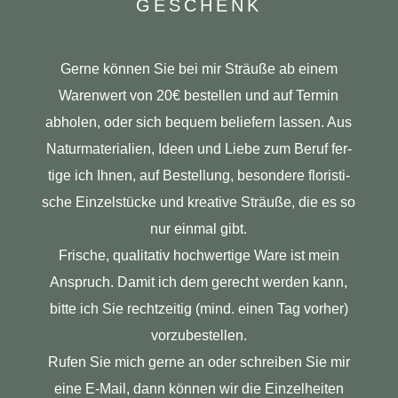
GESCHENK
Gerne können Sie bei mir Sträuße ab einem
Waren­wert von 20€ bestellen und auf Termin
abholen, oder sich bequem belie­fern lassen. Aus
Natur­ma­te­ria­lien, Ideen und Liebe zum Beruf fer­
tige ich Ihnen, auf Bestel­lung, beson­dere flo­ris­ti­
sche Ein­zel­stücke und krea­tive Sträuße, die es so
nur einmal gibt.
Fri­sche, qua­li­tativ hoch­wer­tige Ware ist mein
Anspruch. Damit ich dem gerecht werden kann,
bitte ich Sie recht­zeitig (mind. einen Tag vorher)
vorzubestellen.
Rufen Sie mich gerne an oder schreiben Sie mir
eine E‑Mail, dann können wir die Ein­zel­heiten