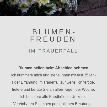
BLU­MEN­
FREUDEN
IM TRAU­ER­FALL
Blumen helfen beim Abschied nehmen
Ich küm­mere mich und stehe Ihnen mit fast 35 jäh­
riger Erfah­rung im Trau­er­fall zur Seite. Ich fer­tige,
lie­fere und berate Sie an allen Tagen der Woche.
Ich belie­fere alle Fried­höfe im Umkreis.
Ver­ein­baren Sie einen per­sön­li­chen Bera­tungs­