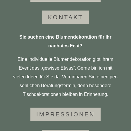
KON­TAKT
Sie suchen eine Blu­men­de­ko­ra­tion für Ihr
nächstes Fest?
Eine indi­vi­du­elle Blu­men­de­ko­ra­tion gibt Ihrem
Event das „gewisse Etwas“. Gerne bin ich mit
vielen Ideen für Sie da. Ver­ein­baren Sie einen per­
sön­li­chen Bera­tungs­termin, denn b
eson­dere
Tisch­de­ko­ra­tionen bleiben in Erinnerung.
IMPRES­SIONEN