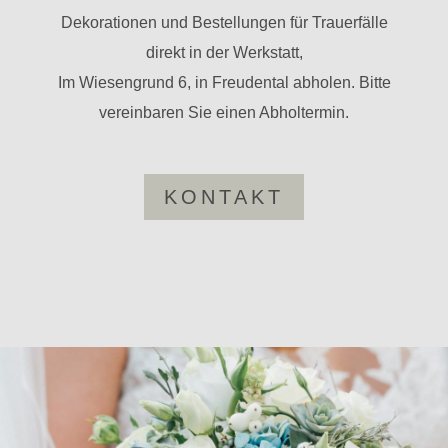
Deko­ra­tionen und Bestel­lungen für Trau­er­fälle
direkt in der Werk­statt,
Im Wie­sen­grund 6, in Freu­dental abholen. Bitte
ver­ein­baren Sie einen Abholtermin.
KON­TAKT