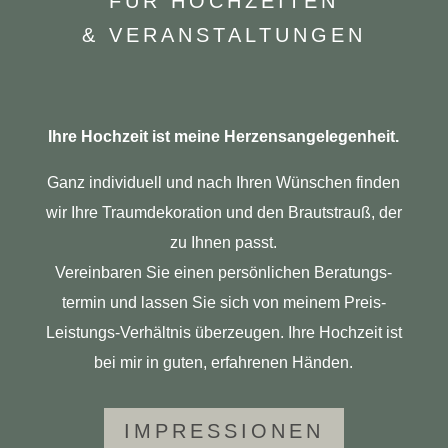
FÜR HOCH­ZEITEN
& VERANSTALTUNGEN
Ihre Hoch­zeit ist meine Herzensangelegenheit.
Ganz indi­vi­duell und nach Ihren Wün­schen finden
wir Ihre Traum­de­ko­ra­tion und den Braut­strauß, der
zu Ihnen passt.
Ver­ein­baren Sie einen per­sön­li­chen Bera­tungs­
termin und lassen Sie sich von meinem Preis-
Leis­tungs-Ver­hältnis über­zeugen.
Ihre Hoch­zeit ist
bei mir in guten, erfah­renen Händen.
IMPRES­SIONEN