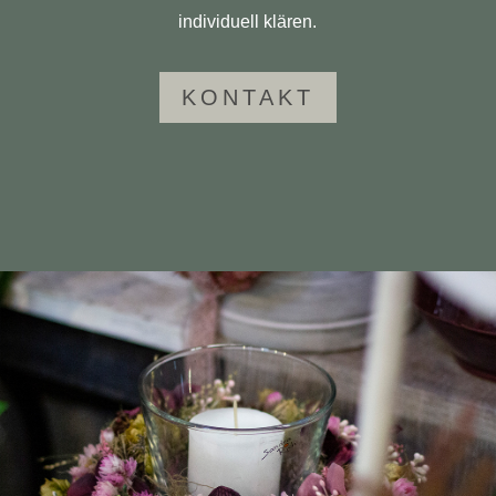
indi­vi­duell klären.
KON­TAKT