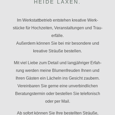
HEIDE LAXEN.
Im Werk­statt­be­trieb ent­stehen krea­tive Werk­
stücke für Hoch­zeiten, Ver­an­stal­tungen und Trau­
er­fälle.
Außerdem können Sie bei mir beson­dere und
krea­tive Sträuße bestellen.
Mit viel Liebe zum Detail und lang­jäh­riger Erfah­
rung werden meine Blu­men­freuden Ihnen und
Ihren Gästen ein Lächeln ins Gesicht zau­bern.
Ver­ein­baren Sie gerne eine unver­bind­li­chen
Bera­tungs­termin oder bestellen Sie tele­fo­nisch
oder per Mail.
Ab sofort können Sie Ihre bestellten Sträuße,