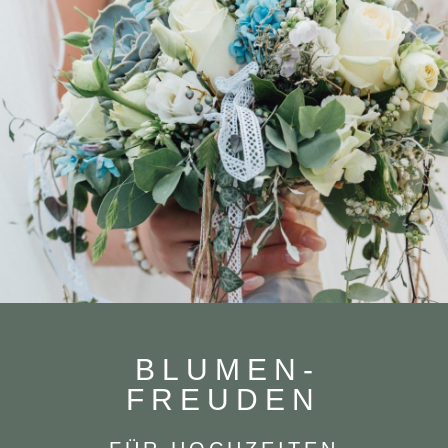
BLU­MEN­
FREUDEN