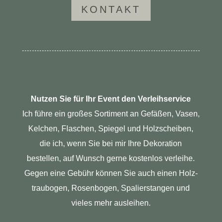
KON­TAKT
Nutzen Sie für Ihr Event den Verleihservice
Ich führe ein großes Sor­ti­ment an Gefäßen, Vasen,
Kel­chen, Fla­schen, Spiegel und Holz­scheiben,
die ich, wenn Sie bei mir Ihre Deko­ra­tion
bestellen, auf Wunsch gerne kos­tenlos ver­leihe.
Gegen eine Gebühr können Sie auch einen Holz­
trau­bogen, Rosen­bogen, Spa­lier­stangen und
vieles mehr ausleihen.